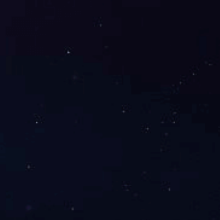
>
热点推荐
内网链接
国机集团在线学习平台
国机集团新闻信息管理平台
国机集团电子采购平台