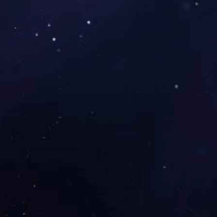
国机集团网站群 >
英文子站群
装备企业
工贸企业
科研院所
中国农业机械化科学研究院集团有限
中国中元国际工
公司
国机集团科学技
机械工业第六设计研究院有限公司
沈阳仪表科学研
甘肃蓝科石化高新装备股份有限公司
国机精工集团股
中国电器科学研究院股份有限公司
广州机械科学研