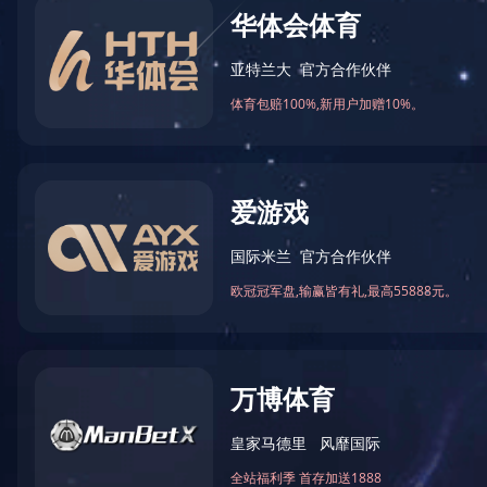
首页
TONGHUASHUN同花顺（中国）