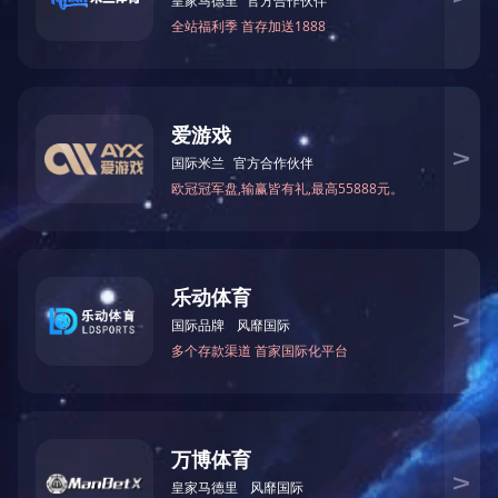
国机集团网站群 >
英文子站群 >
装备企业
工贸企业
科研院所
中国农业机械化科学研究院集团有限
中国中元国际工程有限公司